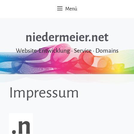
Zum
Menü
Inhalt
springen
niedermeier.net
Website-Entwicklung • Service • Domains
Impressum